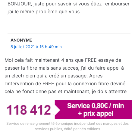
BONJOUR, juste pour savoir si vous étiez rembourser
j’ai le même problème que vous
ANONYME
8 juillet 2021 à 15 h 49 min
Moi cela fait maintenant 4 ans que FREE essaye de
passer la fibre mais sans succes, j’ai du faire appel à
un electricien qui a créé un passage. Apres
l’intervention de FREE pour la connexion fibre deviné,
cela ne fonctionne pas et maintenant, je dois attentre
encore 1 mois avant d’avoir un nouveau rendez vous
afin qu’il fasse des modifications dans la
rue….Pourtant mes voisins sont chez FREE et cela
fonctionne… bizarre, car je pense qu’il s’agit
Service de renseignement téléphonique indépendant des marques et des
services publics, édité par néo éditions
uniquement d’un parametre à activer mais…..