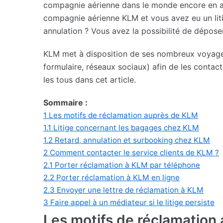
compagnie aérienne dans le monde encore en ac
compagnie aérienne KLM et vous avez eu un liti
annulation ? Vous avez la possibilité de dépos
KLM met à disposition de ses nombreux voyageu
formulaire, réseaux sociaux) afin de les contac
les tous dans cet article.
Sommaire :
1
Les motifs de réclamation auprès de KLM
1.1
Litige concernant les bagages chez KLM
1.2
Retard, annulation et surbooking chez KLM
2
Comment contacter le service clients de KLM ?
2.1
Porter réclamation à KLM par téléphone
2.2
Porter réclamation à KLM en ligne
2.3
Envoyer une lettre de réclamation à KLM
3
Faire appel à un médiateur si le litige persiste
Les motifs de réclamation