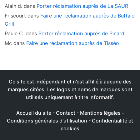
Alain d.
dans
Porter réclamation auprès de La SAUR
Friscourt
dans
Faire une réclamation auprès de Buffalo
Grill
Paule C.
dans
Porter réclamation auprès de Picard
Mc
dans
Faire une réclamation auprès de Tisséo
Ce site est indépendant et n’est affilié à aucune des
marques citées. Les logos et noms de marques sont
utilisés uniquement à titre informatif.
Accueil du site
-
Contact
-
Mentions légales
-
Conditions générales d'utilisation
-
Confidentialité et
cookies