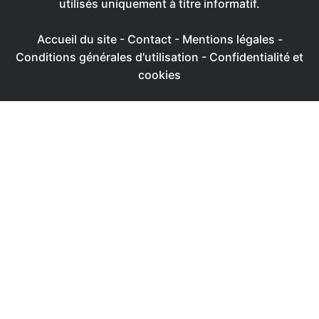
utilisés uniquement à titre informatif.
Accueil du site
-
Contact
-
Mentions légales
-
Conditions générales d'utilisation
-
Confidentialité et
cookies
Ce site utilise des cookies afin de livrer une expérience
utilisateur plus agréable
Réglages
Accepter
Politique de confidentialité & de cookies
FERMER
Aperçu de confidentialité
Ce site Web utilise des cookies afin de pouvoir améliorer
votre expérience de navigation sur le site Web. Parmi ces
cookies, les cookies classés comme nécessaires sont
stockés sur votre navigateur. Ces cookies sont essentiels