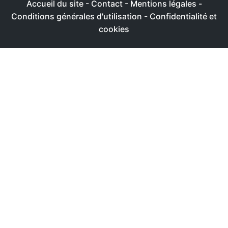
Accueil du site
-
Contact
-
Mentions légales
-
Conditions générales d'utilisation
-
Confidentialité et
cookies
Ce site utilise des cookies afin de livrer une expérience
utilisateur plus agréable
Réglages
Accepter
Politique de confidentialité & de cookies
FERMER
Aperçu de confidentialité
Ce site Web utilise des cookies afin de pouvoir améliorer
votre expérience de navigation sur le site Web. Parmi ces
cookies, les cookies classés comme nécessaires sont
stockés sur votre navigateur. Ces cookies sont essentiels
au fonctionnement des fonctionnalités de base du site