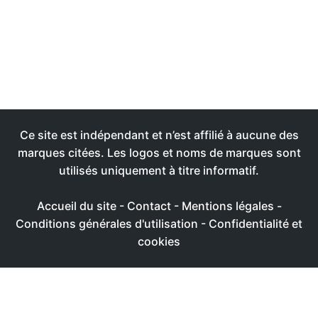
Ce site est indépendant et n’est affilié à aucune des
marques citées. Les logos et noms de marques sont
utilisés uniquement à titre informatif.
Accueil du site
-
Contact
-
Mentions légales
-
Conditions générales d'utilisation
-
Confidentialité et
cookies
Ce site utilise des cookies afin de livrer une expérience
utilisateur plus agréable
Réglages
Accepter
Politique de confidentialité & de cookies