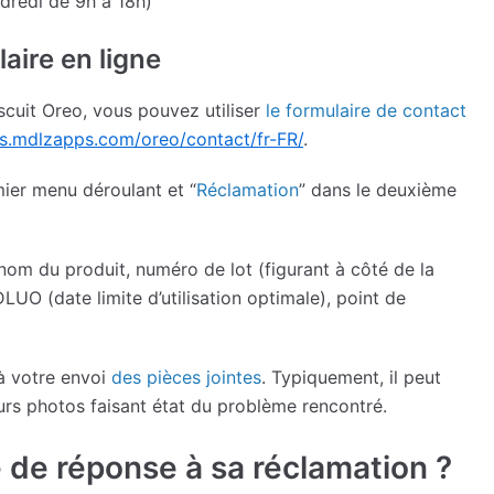
dredi de 9h à 18h)
aire en ligne
cuit Oreo, vous pouvez utiliser
le formulaire de contact
us.mdlzapps.com/oreo/contact/fr-FR/
.
mier menu déroulant et “
Réclamation
” dans le deuxième
 nom du produit, numéro de lot (figurant à côté de la
DLUO (date limite d’utilisation optimale), point de
à votre envoi
des pièces jointes
. Typiquement, il peut
ieurs photos faisant état du problème rencontré.
 de réponse à sa réclamation ?