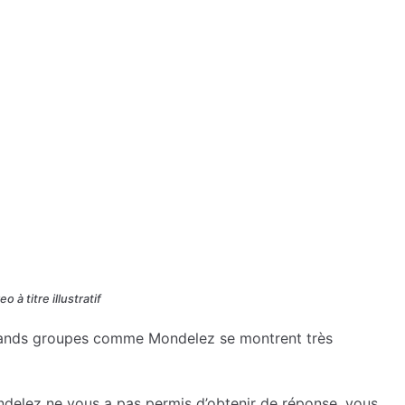
o à titre illustratif
rands groupes comme Mondelez se montrent très
ndelez ne vous a pas permis d’obtenir de réponse, vous