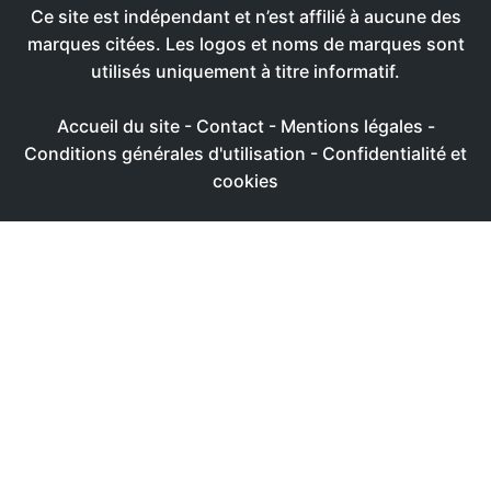
Ce site est indépendant et n’est affilié à aucune des
marques citées. Les logos et noms de marques sont
utilisés uniquement à titre informatif.
Accueil du site
-
Contact
-
Mentions légales
-
Conditions générales d'utilisation
-
Confidentialité et
cookies
Ce site utilise des cookies afin de livrer une expérience
utilisateur plus agréable
Réglages
Accepter
Politique de confidentialité & de cookies
FERMER
Aperçu de confidentialité
Ce site Web utilise des cookies afin de pouvoir améliorer