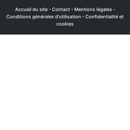
Accueil du site
-
Contact
-
Mentions légales
-
Conditions générales d'utilisation
-
Confidentialité et
cookies
Ce site utilise des cookies afin de livrer une expérience
utilisateur plus agréable
Réglages
Accepter
Politique de confidentialité & de cookies
FERMER
Aperçu de confidentialité
Ce site Web utilise des cookies afin de pouvoir améliorer
votre expérience de navigation sur le site Web. Parmi ces
cookies, les cookies classés comme nécessaires sont
stockés sur votre navigateur. Ces cookies sont essentiels