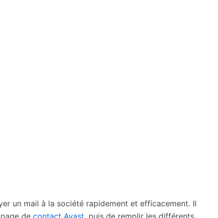
r un mail à la société rapidement et efficacement. Il
a page de
contact Avast
, puis de remplir les différents