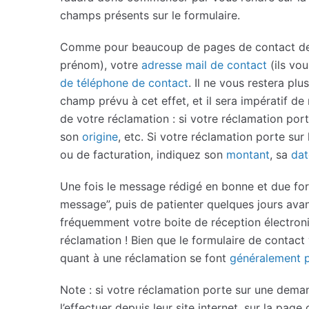
champs présents sur le formulaire.
Comme pour beaucoup de pages de contact de l
prénom), votre
adresse mail de contact
(ils vou
de téléphone de contact
. Il ne vous restera pl
champ prévu à cet effet, et il sera impératif de
de votre réclamation : si votre réclamation port
son
origine
, etc. Si votre réclamation porte sur
ou de facturation, indiquez son
montant
, sa
dat
Une fois le message rédigé en bonne et due form
message”, puis de patienter quelques jours avan
fréquemment votre boite de réception électroni
réclamation ! Bien que le formulaire de contac
quant à une réclamation se font
généralement p
Note : si votre réclamation porte sur une de
l’effectuer depuis leur site internet, sur la page