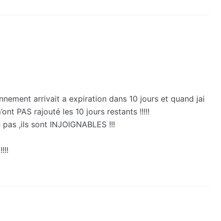
ement arrivait a expiration dans 10 jours et quand jai
t PAS rajouté les 10 jours restants !!!!!
ve pas ,ils sont INJOIGNABLES !!!
!!!