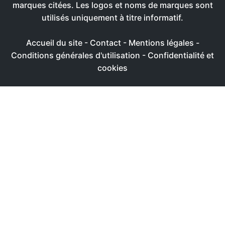
marques citées. Les logos et noms de marques sont
utilisés uniquement à titre informatif.
Accueil du site
-
Contact
-
Mentions légales
-
Conditions générales d'utilisation
-
Confidentialité et
cookies
Ce site utilise des cookies afin de livrer une expérience
utilisateur plus agréable
Réglages
Accepter
Politique de confidentialité & de cookies
FERMER
Aperçu de confidentialité
Ce site Web utilise des cookies afin de pouvoir améliorer
votre expérience de navigation sur le site Web. Parmi ces