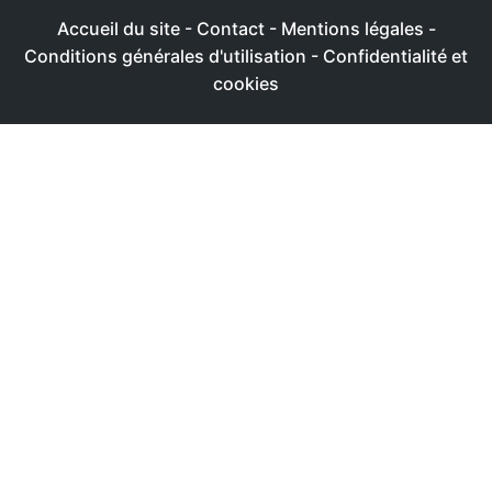
Accueil du site
-
Contact
-
Mentions légales
-
Conditions générales d'utilisation
-
Confidentialité et
cookies
Ce site utilise des cookies afin de livrer une expérience
utilisateur plus agréable
Réglages
Accepter
Politique de confidentialité & de cookies
FERMER
Aperçu de confidentialité
Ce site Web utilise des cookies afin de pouvoir améliorer
votre expérience de navigation sur le site Web. Parmi ces
cookies, les cookies classés comme nécessaires sont
stockés sur votre navigateur. Ces cookies sont essentiels
au fonctionnement des fonctionnalités de base du site