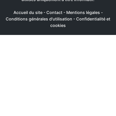
Accueil du site
-
Contact
-
Mentions légales
-
Conditions générales d'utilisation
-
Confidentialité et
cookies
Ce site utilise des cookies afin de livrer une expérience
utilisateur plus agréable
Réglages
Accepter
Politique de confidentialité & de cookies
FERMER
Aperçu de confidentialité
Ce site Web utilise des cookies afin de pouvoir améliorer
votre expérience de navigation sur le site Web. Parmi ces
cookies, les cookies classés comme nécessaires sont
stockés sur votre navigateur. Ces cookies sont essentiels