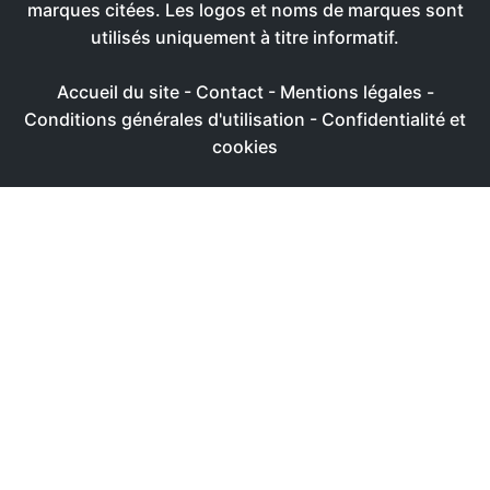
marques citées. Les logos et noms de marques sont
utilisés uniquement à titre informatif.
Accueil du site
-
Contact
-
Mentions légales
-
Conditions générales d'utilisation
-
Confidentialité et
cookies
Ce site utilise des cookies afin de livrer une expérience
utilisateur plus agréable
Réglages
Accepter
Politique de confidentialité & de cookies
FERMER
Aperçu de confidentialité
Ce site Web utilise des cookies afin de pouvoir améliorer
votre expérience de navigation sur le site Web. Parmi ces