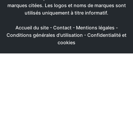
marques citées. Les logos et noms de marques sont
utilisés uniquement à titre informatif.
Accueil du site
-
Contact
-
Mentions légales
-
Conditions générales d'utilisation
-
Confidentialité et
cookies
Ce site utilise des cookies afin de livrer une expérience
utilisateur plus agréable
Réglages
Accepter
Politique de confidentialité & de cookies
FERMER
Aperçu de confidentialité
Ce site Web utilise des cookies afin de pouvoir améliorer
votre expérience de navigation sur le site Web. Parmi ces