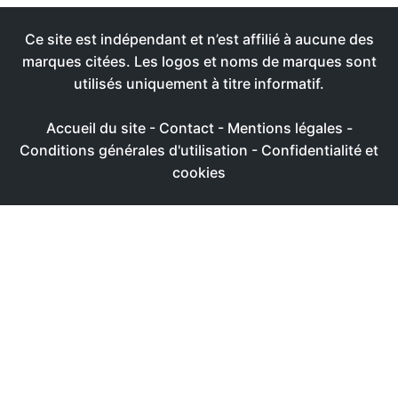
Ce site est indépendant et n’est affilié à aucune des
marques citées. Les logos et noms de marques sont
utilisés uniquement à titre informatif.
Accueil du site
-
Contact
-
Mentions légales
-
Conditions générales d'utilisation
-
Confidentialité et
cookies
Ce site utilise des cookies afin de livrer une expérience
utilisateur plus agréable
Réglages
Accepter
Politique de confidentialité & de cookies
FERMER
Aperçu de confidentialité