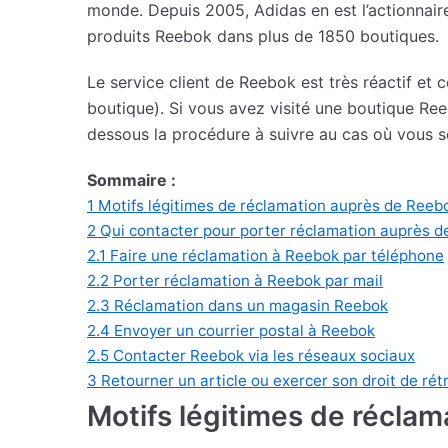
monde. Depuis 2005, Adidas en est l’actionnaire
produits Reebok dans plus de 1850 boutiques.
Le service client de Reebok est très réactif et c
boutique). Si vous avez visité une boutique Reeb
dessous la procédure à suivre au cas où vous s
Sommaire :
1
Motifs légitimes de réclamation auprès de Reeb
2
Qui contacter pour porter réclamation auprès d
2.1
Faire une réclamation à Reebok par téléphone
2.2
Porter réclamation à Reebok par mail
2.3
Réclamation dans un magasin Reebok
2.4
Envoyer un courrier postal à Reebok
2.5
Contacter Reebok via les réseaux sociaux
3
Retourner un article ou exercer son droit de rét
Motifs légitimes de récla