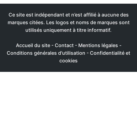
Ce site est indépendant et n’est affilié à aucune des
marques citées. Les logos et noms de marques sont
utilisés uniquement à titre informatif.
Accueil du site
-
Contact
-
Mentions légales
-
Conditions générales d'utilisation
-
Confidentialité et
cookies
Ce site utilise des cookies afin de livrer une expérience
utilisateur plus agréable
Réglages
Accepter
Politique de confidentialité & de cookies
FERMER
Aperçu de confidentialité