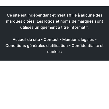
Ce site est indépendant et n’est affilié à aucune des
marques citées. Les logos et noms de marques sont
utilisés uniquement à titre informatif.
Accueil du site
-
Contact
-
Mentions légales
-
Conditions générales d'utilisation
-
Confidentialité et
cookies
Ce site utilise des cookies afin de livrer une expérience
utilisateur plus agréable
Réglages
Accepter
Politique de confidentialité & de cookies
FERMER
Aperçu de confidentialité